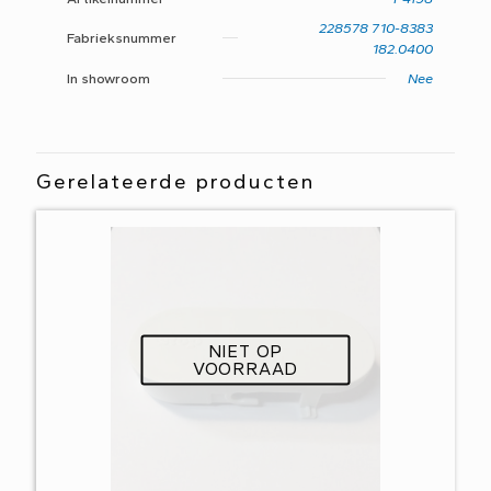
228578 710-8383
Fabrieksnummer
182.0400
In showroom
Nee
Gerelateerde producten
NIET OP
VOORRAAD