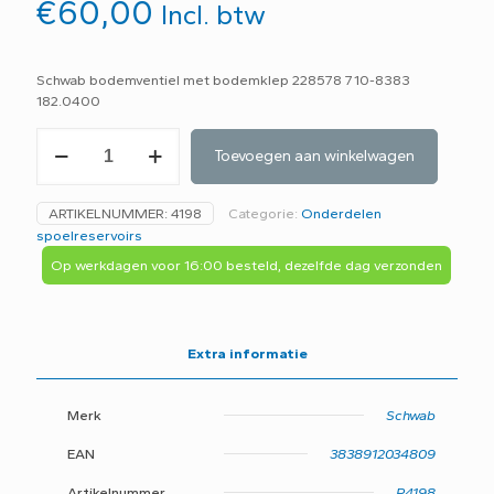
€
60,00
Incl. btw
Schwab bodemventiel met bodemklep 228578 710-8383
182.0400
Schwab
Toevoegen aan winkelwagen
bodemventiel
met
bodemklep
ARTIKELNUMMER:
4198
Categorie:
Onderdelen
228578
spoelreservoirs
710-
8383
Op werkdagen voor 16:00 besteld, dezelfde dag verzonden
-
D2L-
aantal
Extra informatie
Merk
Schwab
EAN
3838912034809
Artikelnummer
P4198