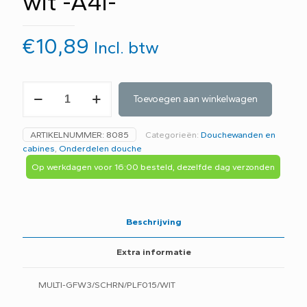
wit -A4i-
€
10,89
Incl. btw
Sealskin
Toevoegen aan winkelwagen
coram
scharnierpunt
PLF015
ARTIKELNUMMER:
8085
Categorieën:
Douchewanden en
wit
cabines
,
Onderdelen douche
-
A4i-
Op werkdagen voor 16:00 besteld, dezelfde dag verzonden
aantal
Beschrijving
Extra informatie
MULTI-GFW3/SCHRN/PLF015/WIT