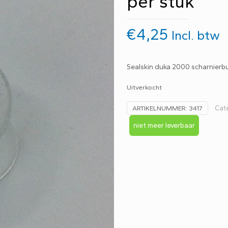
per stuk
€
4,25
Incl. btw
Sealskin duka 2000 scharnier
Uitverkocht
Cat
ARTIKELNUMMER:
3417
niet meer leverbaar