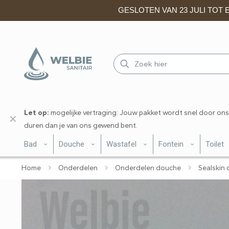
GESLOTEN VAN 23 JULI TOT EN
Let op:
mogelijke vertraging: Jouw pakket wordt snel door ons
✕
duren dan je van ons gewend bent.
Bad
Douche
Wastafel
Fontein
Toilet
Home
Onderdelen
Onderdelen douche
Sealskin