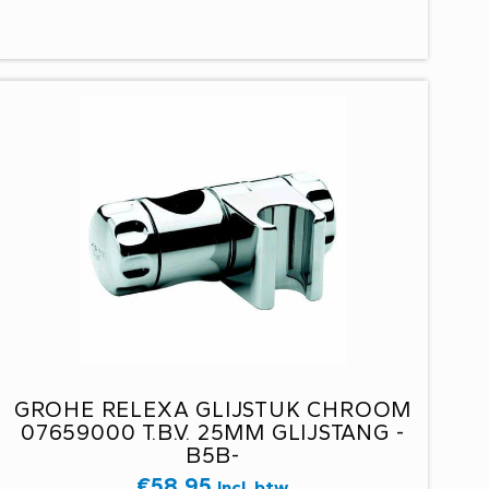
GROHE RELEXA GLIJSTUK CHROOM
07659000 T.B.V. 25MM GLIJSTANG -
B5B-
€
58,95
Incl. btw