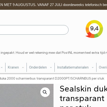
 MET 9 AUGUSTUS. VANAF 27 JULI doordeweeks telefonisch ber
 ingepakt. Houd er wel rekening mee dat PostNL momenteel extra tijd 
Kranen
Onderdelen
Installatiematerialen
Over
 duka 2000 scharnierbus transparant D2000PT/SCHARNBUS per stuk
Sealskin du
transpara