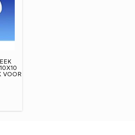
TEEK
10X10
K VOOR
RMING