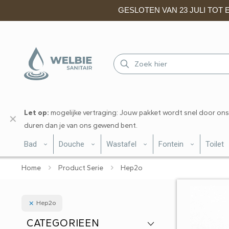
GESLOTEN VAN 23 JULI TOT EN
Let op:
mogelijke vertraging: Jouw pakket wordt snel door ons
✕
duren dan je van ons gewend bent.
Bad
Douche
Wastafel
Fontein
Toilet
Home
Product Serie
Hep2o
Hep2o
CATEGORIEEN