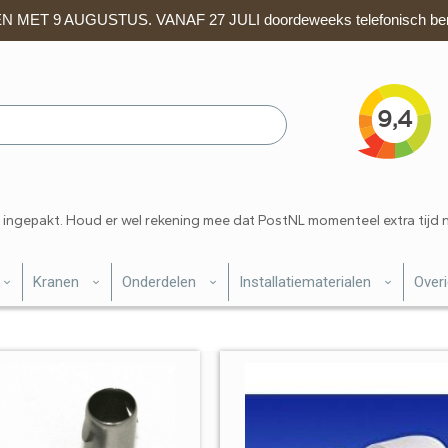
 MET 9 AUGUSTUS. VANAF 27 JULI doordeweeks telefonisch ber
 ingepakt. Houd er wel rekening mee dat PostNL momenteel extra tijd 
Kranen
Onderdelen
Installatiematerialen
Over