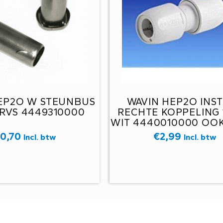
EP2O W STEUNBUS
WAVIN HEP2O INS
 RVS 4449310000
RECHTE KOPPELING 
WIT 4440010000 OO
CV EN VLOERVERWA
0,70
€
2,99
Incl. btw
Incl. btw