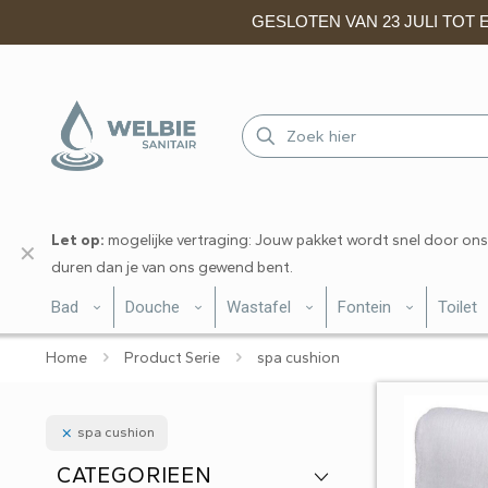
GESLOTEN VAN 23 JULI TOT EN
Let op:
mogelijke vertraging: Jouw pakket wordt snel door ons
✕
duren dan je van ons gewend bent.
Bad
Douche
Wastafel
Fontein
Toilet
Home
Product Serie
spa cushion
spa cushion
CATEGORIEEN