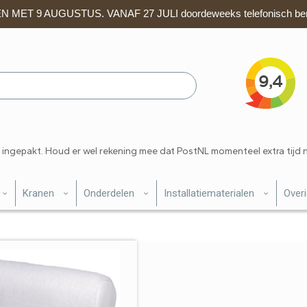
 MET 9 AUGUSTUS. VANAF 27 JULI doordeweeks telefonisch ber
 ingepakt. Houd er wel rekening mee dat PostNL momenteel extra tijd 
Kranen
Onderdelen
Installatiematerialen
Over