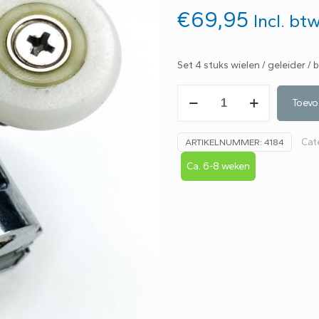
€
69,95
Incl. bt
Set 4 stuks wielen / geleider 
Set
Toevo
4
stuks
Cat
ARTIKELNUMMER:
4184
wielen
/
Ca. 6-8 weken
geleider
/
bovengeleider
4009000
-
A1i-
aantal