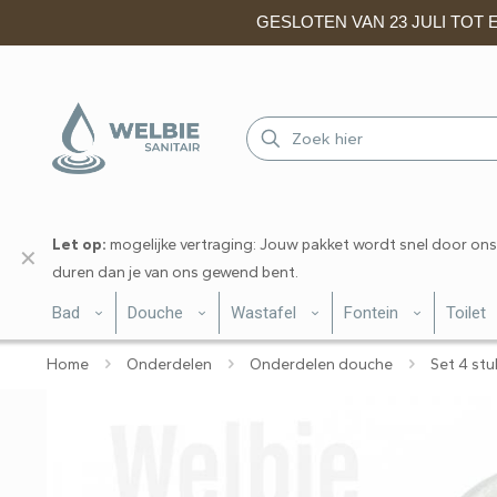
GESLOTEN VAN 23 JULI TOT EN
Let op:
mogelijke vertraging: Jouw pakket wordt snel door ons
✕
duren dan je van ons gewend bent.
Bad
Douche
Wastafel
Fontein
Toilet
Home
Onderdelen
Onderdelen douche
Set 4 stu