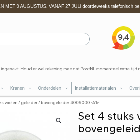
 MET 9 AUGUSTUS. VANAF 27 JULI doordeweeks telefonisch ber
 ingepakt. Houd er wel rekening mee dat PostNL momenteel extra tijd 
Kranen
Onderdelen
Installatiematerialen
Over
ks wielen / geleider / bovengeleider 4009000 -A1i-
Set 4 stuks 
bovengeleid