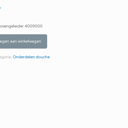
w
/ bovengeleider 4009000
egen aan winkelwagen
egorie:
Onderdelen douche