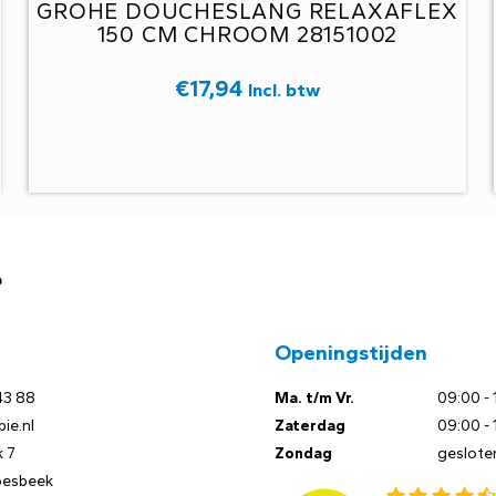
GROHE DOUCHESLANG RELAXAFLEX
150 CM CHROOM 28151002
€
17,94
Incl. btw
?
Openingstijden
43 88
Ma. t/m Vr.
09:00 - 
ie.nl
Zaterdag
09:00 - 
 7
Zondag
geslote
oesbeek