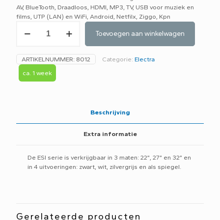
AV, BlueTooth, Draadloos, HDMI, MP3, TV, USB voor muziek en
films, UTP (LAN) en WiFi, Android, Netfilx, Ziggo, Kpn
Splashvision
Toevoegen aan winkelwagen
waterdichte
32"
SMART
ARTIKELNUMMER:
8012
Categorie:
Electra
LED
TV
ca. 1 week
aantal
Beschrijving
Extra informatie
De ESI serie is verkrijgbaar in 3 maten: 22”, 27” en 32” en
in 4 uitvoeringen: zwart, wit, zilvergrijs en als spiegel.
Gerelateerde producten