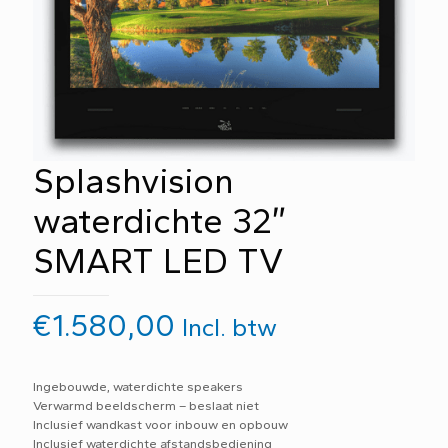
Splashvision
waterdichte 32″
SMART LED TV
€
1.580,00
Incl. btw
Ingebouwde, waterdichte speakers
Verwarmd beeldscherm – beslaat niet
Inclusief wandkast voor inbouw en opbouw
Inclusief waterdichte afstandsbediening