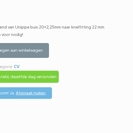
end van Unipipe buis 20×2,25mm naar knelfitting 22 mm.
 voor nodig!
egen aan winkelwagen
egorie:
CV
teld, dezelfde dag verzonden
room!
Ja
Afspraak maken