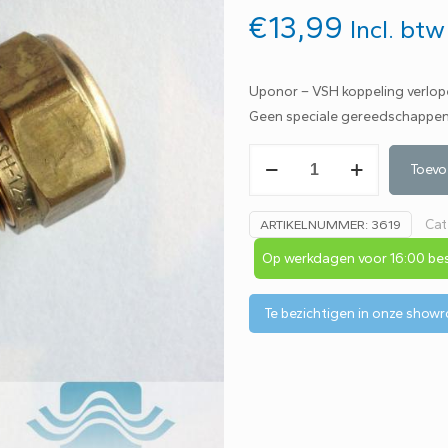
€
13,99
Incl. btw
Uponor – VSH koppeling verlop
Geen speciale gereedschappen
Uponor
Toevo
-
VSH
Cat
ARTIKELNUMMER:
3619
koppeling
22
Op werkdagen voor 16:00 bes
mm
knel
Te bezichtigen in onze show
x
20
x
2,25
mm