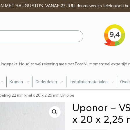
 MET 9 AUGUSTUS. VANAF 27 JULI doordeweeks telefonisch ber
 ingepakt. Houd er wel rekening mee dat PostNL momenteel extra tijd 
Kranen
Onderdelen
Installatiematerialen
Over
eling 22 mm knel x 20 x 2,25 mm Unipipe
Uponor – VS
x 20 x 2,25