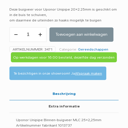
Deze buigveer voor Uponor Unipipe 20×2.25mm is geschikt om
in de buis te schuiven,
om daarmee de uiteinden zo haaks mogelijk te buigen
Uponor
Toevoegen aan winkelwagen
buigveer
binnen
25x2,25mm
ARTIKELNUMMER:
3471
Categorie:
Gereedschappen
1013737
aantal
Op werkdagen voor 16:00 besteld, dezelfde dag verzonden
Te bezichtigen in onze showroom!
Ja
Afspraak maken
Beschrijving
Extra informatie
Uponor Unipipe Binnen-buigveer MLC 25×2,25mm
Artikelnummer fabrikant 1013737