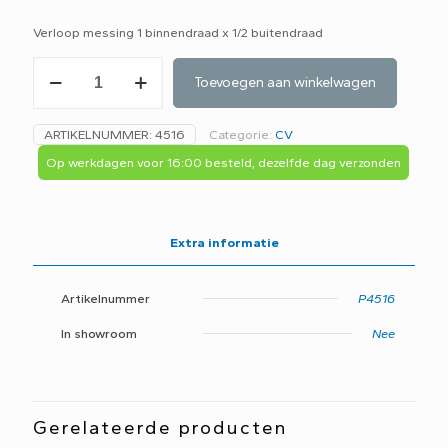
Verloop messing 1 binnendraad x 1/2 buitendraad
Verloop
Toevoegen aan winkelwagen
messing
1"
binnendraad
ARTIKELNUMMER:
4516
Categorie:
CV
x
1/2
Op werkdagen voor 16:00 besteld, dezelfde dag verzonden
buitendraad
aantal
Extra informatie
Artikelnummer
P4516
In showroom
Nee
Gerelateerde producten