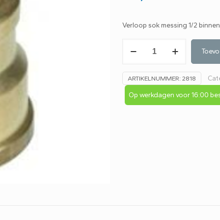
Verloop sok messing 1/2 binnen
Verloopsok
Toevo
messing
1/2"x1/4"bn
Cat
ARTIKELNUMMER:
2818
aantal
Op werkdagen voor 16:00 bes