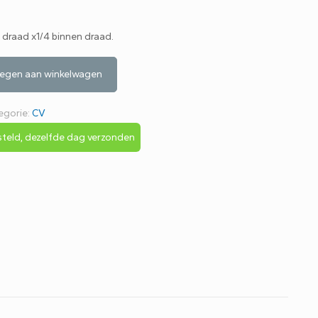
 draad x1/4 binnen draad.
egen aan winkelwagen
egorie:
CV
teld, dezelfde dag verzonden