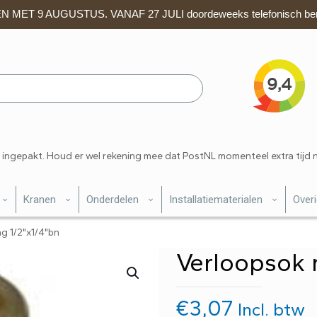
 MET 9 AUGUSTUS. VANAF 27 JULI doordeweeks telefonisch ber
 ingepakt. Houd er wel rekening mee dat PostNL momenteel extra tijd 
Kranen
Onderdelen
Installatiematerialen
Over
g 1/2"x1/4"bn
Verloopsok 
€
3,07
Incl. btw