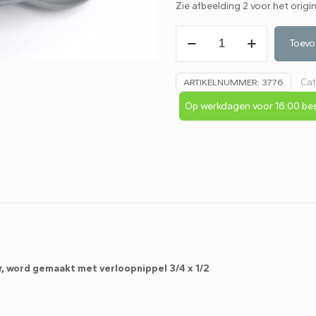
Zie afbeelding 2 voor het origi
Vervangende
Toevo
doucheslang
chroom
Cat
ARTIKELNUMMER:
3776
3/4"
bi
Op werkdagen voor 16:00 bes
x
1/2"
150cm
incl.
rubber
afdichting
aantal
r, word gemaakt met verloopnippel 3/4 x 1/2