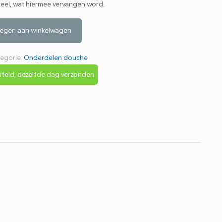
neel, wat hiermee vervangen word.
egen aan winkelwagen
egorie:
Onderdelen douche
teld, dezelfde dag verzonden