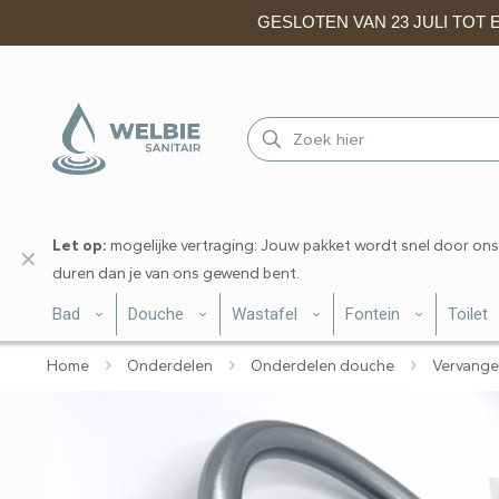
GESLOTEN VAN 23 JULI TOT EN
Let op:
mogelijke vertraging: Jouw pakket wordt snel door ons
✕
duren dan je van ons gewend bent.
Bad
Douche
Wastafel
Fontein
Toilet
Home
Onderdelen
Onderdelen douche
Vervangen