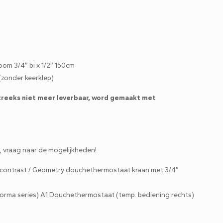
m 3/4″ bi x 1/2″ 150cm
 (zonder keerklep)
streeks niet meer leverbaar, word gemaakt met
k, vraag naar de mogelijkheden!
 contrast / Geometry douchethermostaat kraan met 3/4″
rma series) A1 Douchethermostaat (temp. bediening rechts)