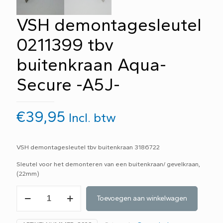
VSH demontagesleutel
0211399 tbv
buitenkraan Aqua-
Secure -A5J-
€
39,95
Incl. btw
VSH demontagesleutel tbv buitenkraan 3186722
Sleutel voor het demonteren van een buitenkraan/ gevelkraan,
(22mm)
VSH
Toevoegen aan winkelwagen
demontagesleutel
0211399
tbv