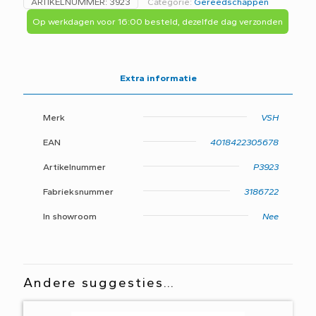
ARTIKELNUMMER:
3923
Categorie:
Gereedschappen
buitenkraan
Aqua-
Op werkdagen voor 16:00 besteld, dezelfde dag verzonden
Secure
-
A5J-
aantal
Extra informatie
Merk
VSH
EAN
4018422305678
Artikelnummer
P3923
Fabrieksnummer
3186722
In showroom
Nee
Andere suggesties…