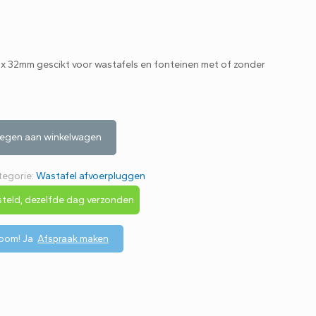
/4 x 32mm gescikt voor wastafels en fonteinen met of zonder
egen aan winkelwagen
tegorie:
Wastafel afvoerpluggen
teld, dezelfde dag verzonden
room!
Ja
Afspraak maken