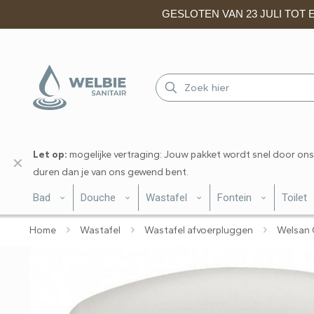
GESLOTEN VAN 23 JULI TOT EN
Let op:
mogelijke vertraging: Jouw pakket wordt snel door ons
✕
duren dan je van ons gewend bent.
Bad
Douche
Wastafel
Fontein
Toilet
Home
Wastafel
Wastafel afvoerpluggen
Welsan 