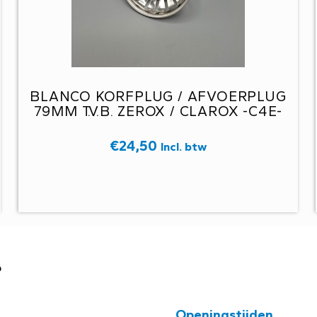
BLANCO KORFPLUG / AFVOERPLUG
79MM T.V.B. ZEROX / CLAROX -C4E-
€
24,50
Incl. btw
?
Openingstijden