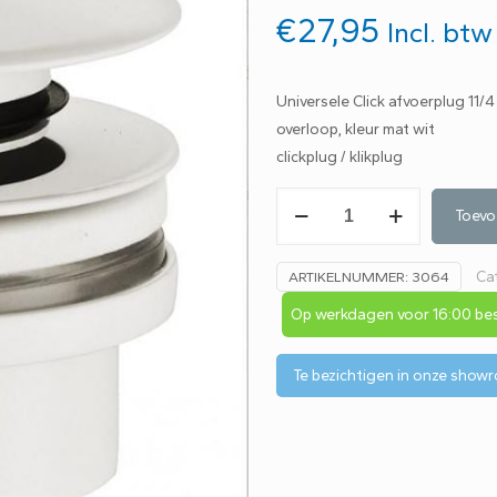
€
27,95
Incl. btw
Universele Click afvoerplug 11
overloop, kleur mat wit
clickplug / klikplug
Welsan
Toevo
Click
afvoerplug
Ca
ARTIKELNUMMER:
3064
11/4x32mm
mat
Op werkdagen voor 16:00 bes
wit
aantal
Te bezichtigen in onze show