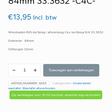
84mm 33.3632 -C4C-
€
13,95
Incl. btw
Wiesbaden RVS korfplug / afvoerplug t.b.v. korfplug 6/4 33.3632
Diameter: 84mm
Stiflengte 32mm
Wiesbaden
Toevoegen aan winkelwagen
RVS
korfplug
/
ARTIKELNUMMER:
9269
Categorieën:
Onderdelen
afvoerplug
wastafel
,
Wastafel afvoerbuizen
84mm
33.3632
Op werkdagen voor 16:00 besteld, dezelfde dag verzonden
-
C4C-
aantal