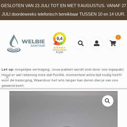
GESLOTEN VAN 23 JULI TOT EN MET 9 AUGUSTUS. VANAF 27
JULI doordeweeks telefonisch bereikbaar TUSSEN 10 en 14 UUR.
0
Let op:
mogelijke vertraging: Jouw pakket wordt snel door ons ingepakt.
Houd er wel rekening mee dat PostNL momenteel extra tijd nodig heeft
✕
voor de bezorging, Waardoor het iets langer kan duren dan je van ons
gewend bent.