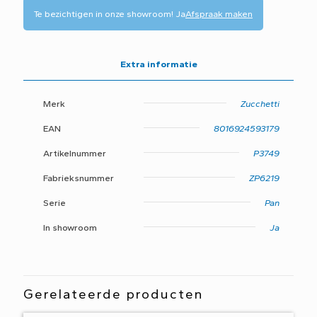
ZP6219
Te bezichtigen in onze showroom!
Ja
Afspraak maken
aantal
Extra informatie
Merk
Zucchetti
EAN
8016924593179
Artikelnummer
P3749
Fabrieksnummer
ZP6219
Serie
Pan
In showroom
Ja
Gerelateerde producten