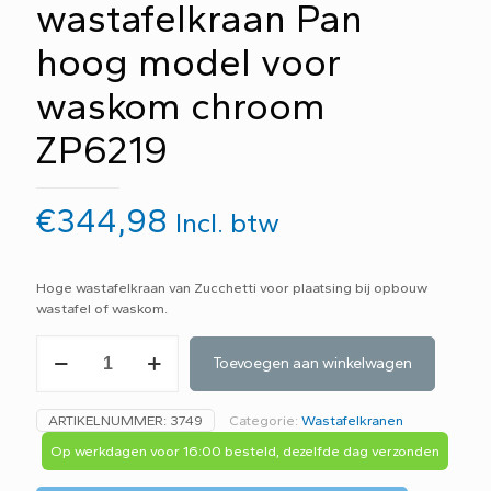
wastafelkraan Pan
hoog model voor
waskom chroom
ZP6219
€
344,98
Incl. btw
Hoge wastafelkraan van Zucchetti voor plaatsing bij opbouw
wastafel of waskom.
Zucchetti
Toevoegen aan winkelwagen
wastafelkraan
Pan
hoog
ARTIKELNUMMER:
3749
Categorie:
Wastafelkranen
model
voor
Op werkdagen voor 16:00 besteld, dezelfde dag verzonden
waskom
chroom