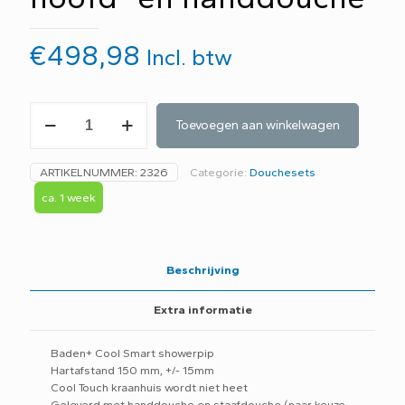
€
498,98
Incl. btw
Baden+
Toevoegen aan winkelwagen
Cool
Smart
Showerpipe
ARTIKELNUMMER:
2326
Categorie:
Douchesets
thermostaatkraan
met
ca. 1 week
hoofd-
en
handdouche
aantal
Beschrijving
Extra informatie
Baden+ Cool Smart showerpip
Hartafstand 150 mm, +/- 15mm
Cool Touch kraanhuis wordt niet heet
Geleverd met handdouche en staafdouche (naar keuze