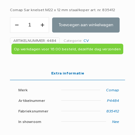
Comap Sar knelset M22 x 12 mm staal/koper art. nr. 835412
Comap
Toevoegen aan winkelwagen
knelset
M22
x
ARTIKELNUMMER:
4484
Categorie:
CV
12
mm
Op werkdagen voor 16:00 besteld, dezelfde dag verzonden
staal/koper
art.
nr.
835412
Extra informatie
aantal
Merk
Comap
Artikelnummer
P4484
Fabrieksnummer
835412
In showroom
Nee