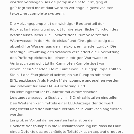
worden vervangen. Als de pomp in de retour stijging al
geïntegreerd moet duur worden verlengd in geval van een
tekort, het complete systeem.
Die Heizungspumpe ist ein wichtiger Bestandteil der
Rücklaufanhebung und sorgt für die eigentliche Funktion des
Wärmeaustauschs. Die Hocheffizienz-Pumpe leitet das
Warmwasser in den Heizkreislauf und führt gleichzeitig das
abgekühlte Wasser aus den Heizkörpern wieder zurück. Die
ständige Umwälzung des Wassers verhindert die Überhitzung
des Pufferspeichers bei einem niedrigen Warmwasser-
Verbrauch und schützt Ihr Kaminofen Komplettset vor
erheblichen Schäden. Beim Kauf einer Heizungspumpe sollten
Sie auf das Energielabel achtet, da nur Pumpen mit einer
Effizienzklasse A als Hocheffizienzpumpe angesehen werden
und relevant für eine BAFA-Förderung sind.
Ein leistungsstarker EC-Motor mit automatischer
Leistungsanpassung lässt sich in 3 Drehzahlstufen einstellen.
Des Weiteren kann mittels einer LED-Anzeige der Sollwert
eingestellt und der laufende Verbrauch in Watt kann abgelesen
werden.
Ein großer Vorteil der separaten Installation der
Hocheffizienzpumpe in die Rücklaufanhebung ist, dass im Falle
eines Defekts das beschädigte Teilstück auch separat erneuert