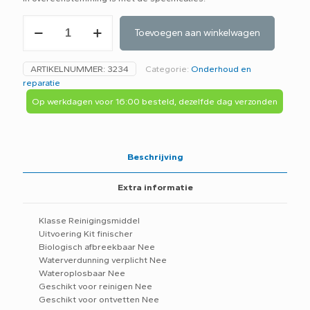
Den
Toevoegen aan winkelwagen
Braven
Zwaluw
mixed
ARTIKELNUMMER:
3234
Categorie:
Onderhoud en
finisher
reparatie
spray
flacon
Op werkdagen voor 16:00 besteld, dezelfde dag verzonden
a
500
ml
211173
Beschrijving
/
afstrijkmiddel
Extra informatie
aantal
Klasse Reinigingsmiddel
Uitvoering Kit finischer
Biologisch afbreekbaar Nee
Waterverdunning verplicht Nee
Wateroplosbaar Nee
Geschikt voor reinigen Nee
Geschikt voor ontvetten Nee