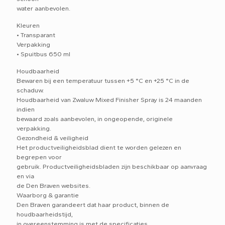
water aanbevolen.
Kleuren
• Transparant
Verpakking
• Spuitbus 650 ml
Houdbaarheid
Bewaren bij een temperatuur tussen +5 °C en +25 °C in de
schaduw.
Houdbaarheid van Zwaluw Mixed Finisher Spray is 24 maanden
indien
bewaard zoals aanbevolen, in ongeopende, originele
verpakking.
Gezondheid & veiligheid
Het productveiligheidsblad dient te worden gelezen en
begrepen voor
gebruik. Productveiligheidsbladen zijn beschikbaar op aanvraag
en via
de Den Braven websites.
Waarborg & garantie
Den Braven garandeert dat haar product, binnen de
houdbaarheidstijd,
in overeenstemming is met de specificaties.