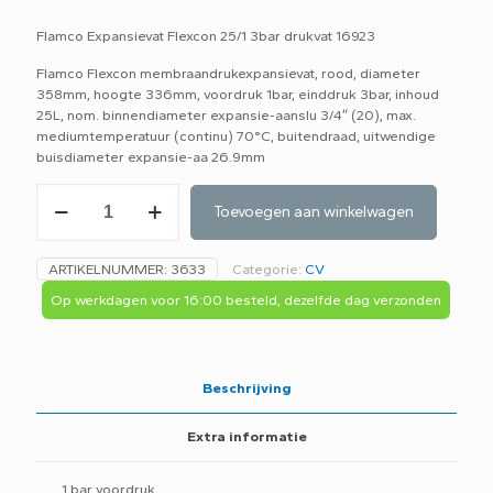
Flamco Expansievat Flexcon 25/1 3bar drukvat 16923
Flamco Flexcon membraandrukexpansievat, rood, diameter
358mm, hoogte 336mm, voordruk 1bar, einddruk 3bar, inhoud
25L, nom. binnendiameter expansie-aanslu 3/4″ (20), max.
mediumtemperatuur (continu) 70°C, buitendraad, uitwendige
buisdiameter expansie-aa 26.9mm
Flamco
Toevoegen aan winkelwagen
Expansievat
Flexcon
25/1
ARTIKELNUMMER:
3633
Categorie:
CV
3bar
drukvat
Op werkdagen voor 16:00 besteld, dezelfde dag verzonden
16923
aantal
Beschrijving
Extra informatie
1 bar voordruk