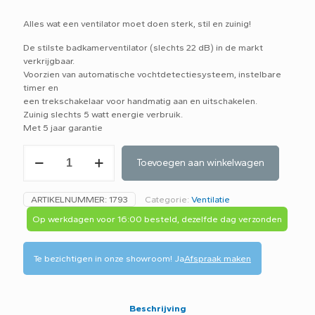
Alles wat een ventilator moet doen sterk, stil en zuinig!
De stilste badkamerventilator (slechts 22 dB) in de markt
verkrijgbaar.
Voorzien van automatische vochtdetectiesysteem, instelbare
timer en
een trekschakelaar voor handmatig aan en uitschakelen.
Zuinig slechts 5 watt energie verbruik.
Met 5 jaar garantie
Fresh
Toevoegen aan winkelwagen
Intellivent
badkamerventilator
wit
ARTIKELNUMMER:
1793
Categorie:
Ventilatie
197206
aantal
Op werkdagen voor 16:00 besteld, dezelfde dag verzonden
Te bezichtigen in onze showroom!
Ja
Afspraak maken
Beschrijving