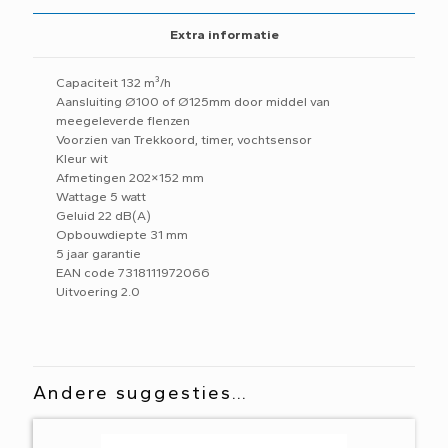
Extra informatie
Capaciteit 132 m³/h
Aansluiting Ø100 of Ø125mm door middel van
meegeleverde flenzen
Voorzien van Trekkoord, timer, vochtsensor
Kleur wit
Afmetingen 202×152 mm
Wattage 5 watt
Geluid 22 dB(A)
Opbouwdiepte 31 mm
5 jaar garantie
EAN code 7318111972066
Uitvoering 2.0
Andere suggesties…