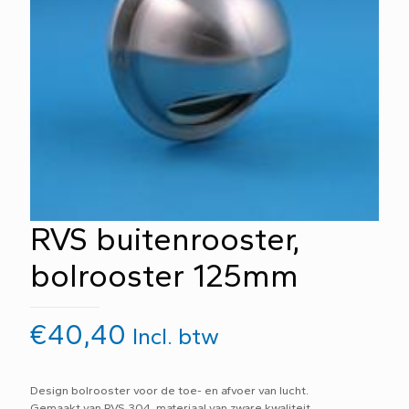
RVS buitenrooster,
bolrooster 125mm
€
40,40
Incl. btw
Design bolrooster voor de toe- en afvoer van lucht.
Gemaakt van RVS 304, materiaal van zware kwaliteit.