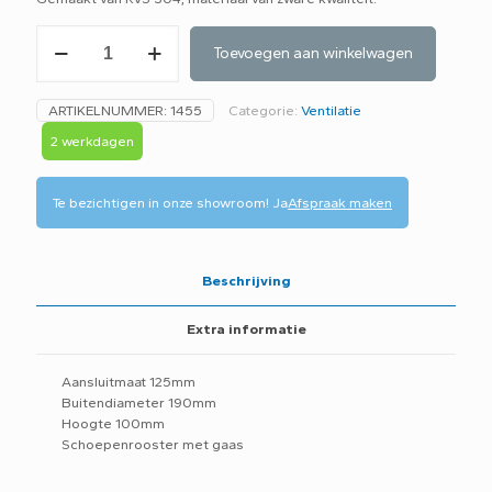
RVS
Toevoegen aan winkelwagen
buitenrooster,
bolrooster
125mm
ARTIKELNUMMER:
1455
Categorie:
Ventilatie
aantal
2 werkdagen
Te bezichtigen in onze showroom!
Ja
Afspraak maken
Beschrijving
Extra informatie
Aansluitmaat 125mm
Buitendiameter 190mm
Hoogte 100mm
Schoepenrooster met gaas