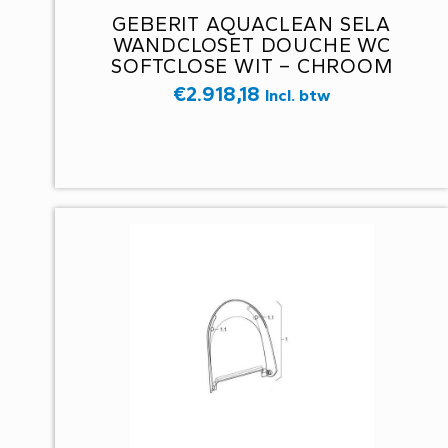
GEBERIT AQUACLEAN SELA
WANDCLOSET DOUCHE WC
SOFTCLOSE WIT – CHROOM
146.220.21.1
€
2.918,18
Incl. btw