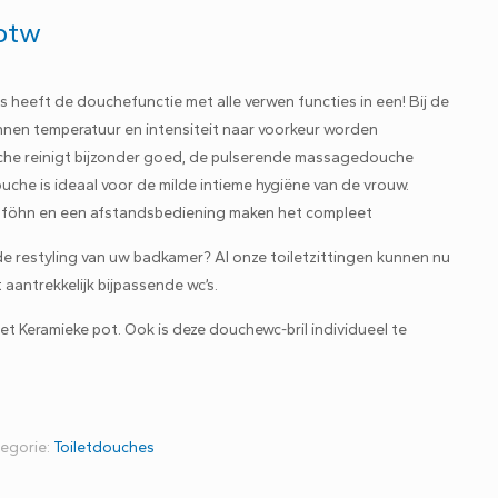
 btw
heeft de douchefunctie met alle verwen functies in een! Bij de
nnen temperatuur en intensiteit naar voorkeur worden
uche reinigt bijzonder goed, de pulserende massagedouche
uche is ideaal voor de milde intieme hygiëne van de vrouw.
tföhn en een afstandsbediening maken het compleet
 de restyling van uw badkamer? Al onze toiletzittingen kunnen nu
antrekkelijk bijpassende wc’s.
met Keramieke pot. Ook is deze douchewc-bril individueel te
egorie:
Toiletdouches