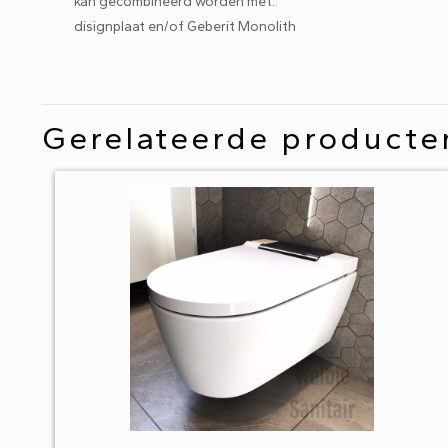
kan gecombineerd worden met:
disignplaat en/of Geberit Monolith
Gerelateerde producte