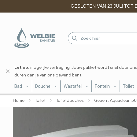
GESLOTEN VAN 23 JULI TOT EN
Let op:
mogelijke vertraging: Jouw pakket wordt snel door ons
✕
duren dan je van ons gewend bent.
Bad
Douche
Wastafel
Fontein
Toilet
Home
Toilet
Toiletdouches
Geberit Aquaclean 5000 