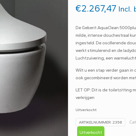
€
2.267,47
Incl.
De Geberit AquaClean 5000plus 
milde, intense douchestraal ku
ingesteld. De oscillerende do
werkt stimulerend en de ladydo
Luchtzuivering, een warmeluch
Wilt u een stap verder gaan in
ook gecombineerd worden met a
LET OP: Dit is de toiletzitting 
verkrijgen
Uitverkocht
Cat
ARTIKELNUMMER:
2358
Uitverkocht