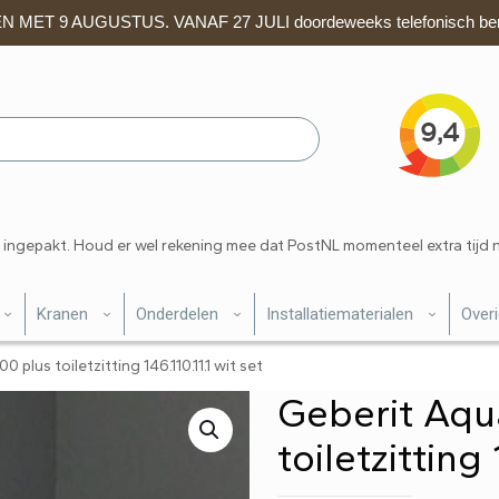
 MET 9 AUGUSTUS. VANAF 27 JULI doordeweeks telefonisch ber
 ingepakt. Houd er wel rekening mee dat PostNL momenteel extra tijd 
Kranen
Onderdelen
Installatiematerialen
Over
plus toiletzitting 146.110.11.1 wit set
Geberit Aqu
toiletzitting 