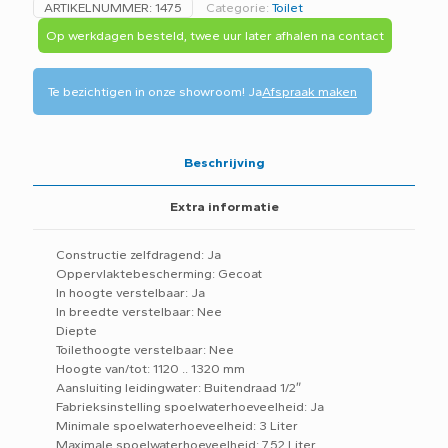
ARTIKELNUMMER:
1475
Categorie:
Toilet
aantal
Op werkdagen besteld, twee uur later afhalen na contact
Te bezichtigen in onze showroom!
Ja
Afspraak maken
Beschrijving
Extra informatie
Constructie zelfdragend: Ja
Oppervlaktebescherming: Gecoat
In hoogte verstelbaar: Ja
In breedte verstelbaar: Nee
Diepte
Toilethoogte verstelbaar: Nee
Hoogte van/tot: 1120 .. 1320 mm
Aansluiting leidingwater: Buitendraad 1/2″
Fabrieksinstelling spoelwaterhoeveelheid: Ja
Minimale spoelwaterhoeveelheid: 3 Liter
Maximale spoelwaterhoeveelheid: 7,52 Liter