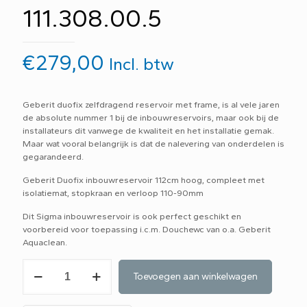
111.308.00.5
€
279,00
Incl. btw
Geberit duofix zelfdragend reservoir met frame, is al vele jaren
de absolute nummer 1 bij de inbouwreservoirs, maar ook bij de
installateurs dit vanwege de kwaliteit en het installatie gemak.
Maar wat vooral belangrijk is dat de nalevering van onderdelen is
gegarandeerd.
Geberit Duofix inbouwreservoir 112cm hoog, compleet met
isolatiemat, stopkraan en verloop 110-90mm
Dit Sigma inbouwreservoir is ook perfect geschikt en
voorbereid voor toepassing i.c.m. Douchewc van o.a. Geberit
Aquaclean.
Geberit
Toevoegen aan winkelwagen
Duofix
inbouwreservoir
111.308.00.5