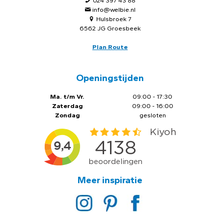
024 397 43 88
info@welbie.nl
Hulsbroek 7
6562 JG Groesbeek
Plan Route
Openingstijden
Ma. t/m Vr.
09:00 - 17:30
Zaterdag
09:00 - 16:00
Zondag
gesloten
Meer inspiratie