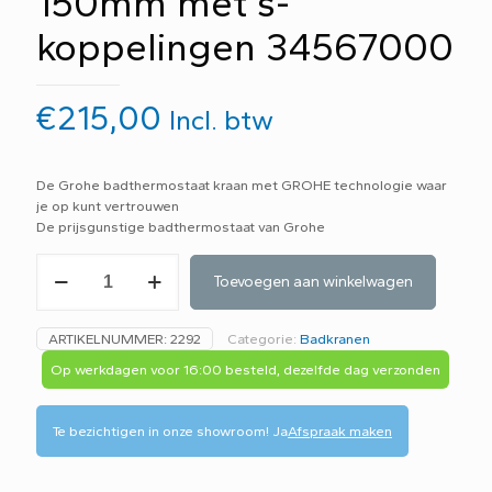
150mm met s-
koppelingen 34567000
€
215,00
Incl. btw
De Grohe badthermostaat kraan met GROHE technologie waar
je op kunt vertrouwen
De prijsgunstige badthermostaat van Grohe
Grohe
Toevoegen aan winkelwagen
800
badthermostaat
150mm
ARTIKELNUMMER:
2292
Categorie:
Badkranen
met
s-
Op werkdagen voor 16:00 besteld, dezelfde dag verzonden
koppelingen
34567000
aantal
Te bezichtigen in onze showroom!
Ja
Afspraak maken