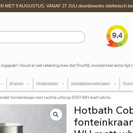
 MET 9 AUGUSTUS. VANAF 27 JULI doordeweeks telefonisch ber
 ingepakt. Houd er wel rekening mee dat PostNL momenteel extra tijd 
Kranen
Onderdelen
Installatiematerialen
Over
ndel fonteinkraan met rechte uitloop E001 WH matt white
Hotbath Cob
fonteinkraa