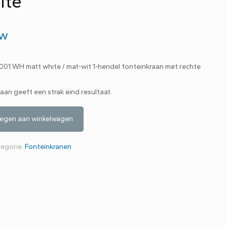
ite
tw
1 WH matt white / mat-wit 1-hendel fonteinkraan met rechte
aan geeft een strak eind resultaat.
egen aan winkelwagen
tegorie:
Fonteinkranen