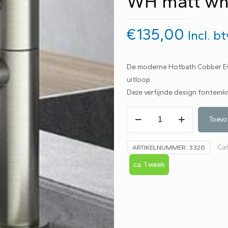
WH matt wh
€
135,00
Incl. b
De moderne Hotbath Cobber E00
uitloop.
Deze verfijnde design fonteinkr
Hotbath
Toevo
Cobber
1-
Ca
ARTIKELNUMMER:
3326
hendel
fonteinkraan
ca. 1 week
met
rechte
uitloop
E001
WH