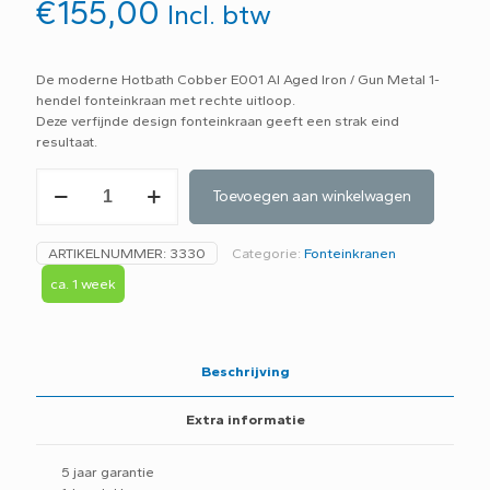
€
155,00
Incl. btw
De moderne Hotbath Cobber E001 AI Aged Iron / Gun Metal 1-
hendel fonteinkraan met rechte uitloop.
Deze verfijnde design fonteinkraan geeft een strak eind
resultaat.
Hotbath
Toevoegen aan winkelwagen
Cobber
1-
hendel
ARTIKELNUMMER:
3330
Categorie:
Fonteinkranen
fonteinkraan
met
ca. 1 week
rechte
uitloop
E001
AI
Beschrijving
Aged
Iron
Extra informatie
aantal
5 jaar garantie