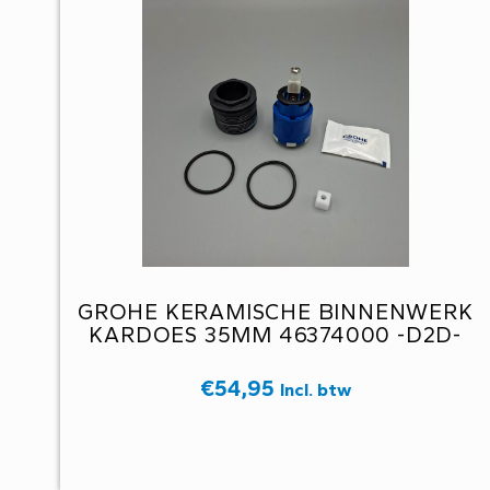
GROHE KERAMISCHE BINNENWERK
KARDOES 35MM 46374000 -D2D-
€
54,95
Incl. btw