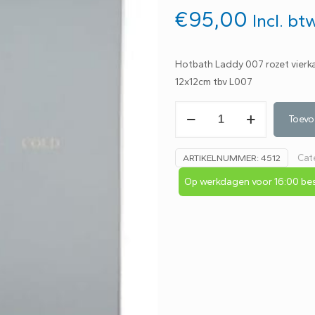
€
95,00
Incl. bt
Hotbath Laddy 007 rozet vierk
12x12cm tbv L007
Hotbath
Toevo
Laddy
007
Cat
ARTIKELNUMMER:
4512
rozet
vierkant
Op werkdagen voor 16:00 bes
12x12
F19
-
SPOM371
aantal