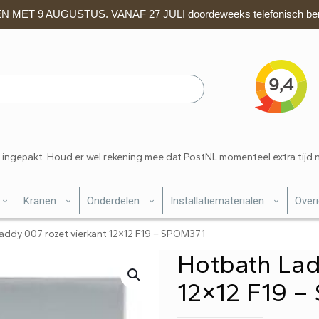
 MET 9 AUGUSTUS. VANAF 27 JULI doordeweeks telefonisch ber
 ingepakt. Houd er wel rekening mee dat PostNL momenteel extra tijd 
Kranen
Onderdelen
Installatiematerialen
Over
addy 007 rozet vierkant 12×12 F19 – SPOM371
Hotbath Lad
12×12 F19 