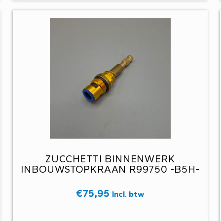
ZUCCHETTI BINNENWERK
INBOUWSTOPKRAAN R99750 -B5H-
€
75,95
Incl. btw