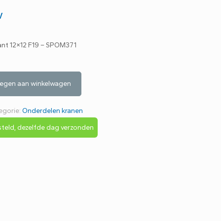
w
ant 12×12 F19 – SPOM371
egen aan winkelwagen
egorie:
Onderdelen kranen
teld, dezelfde dag verzonden