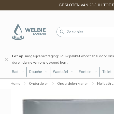
GESLOTEN VAN 23 JULI TOT EN
Let op:
mogelijke vertraging: Jouw pakket wordt snel door ons
✕
duren dan je van ons gewend bent.
Bad
Douche
Wastafel
Fontein
Toilet
Home
Onderdelen
Onderdelen kranen
Hotbath L