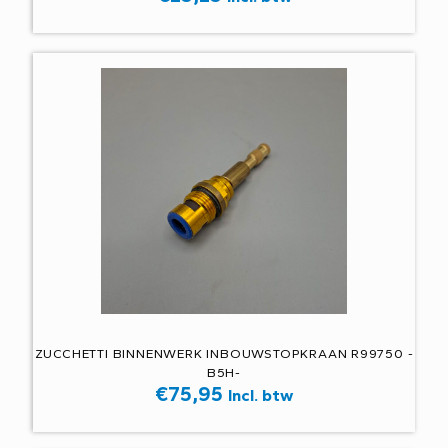
ZUCCHETTI BINNENWERK INBOUWSTOPKRAAN R99750 -
B5H-
€
75,95
Incl. btw