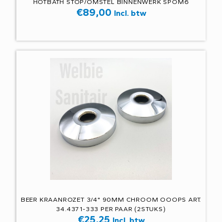
HOTBATH STOP/OMSTEL BINNENWERK SPOM6
€
89,00
Incl. btw
BEER KRAANROZET 3/4" 90MM CHROOM OOOPS ART.
34.4371-333 PER PAAR (2STUKS)
€
25,25
Incl. btw