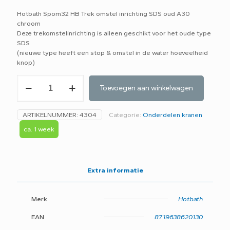
Hotbath Spom32 HB Trek omstel inrichting SDS oud A30
chroom
Deze trekomstelinrichting is alleen geschikt voor het oude type
SDS
(nieuwe type heeft een stop & omstel in de water hoeveelheid
knop)
Hotbath
Toevoegen aan winkelwagen
Spom32
HB
Trekomstelinrichting
ARTIKELNUMMER:
4304
Categorie:
Onderdelen kranen
SDS
oud
ca. 1 week
A30
chroom
aantal
Extra informatie
Merk
Hotbath
EAN
8719638620130