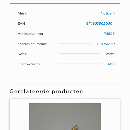
200mm
O22
aantal
Merk
Hotbath
EAN
8719638620604
Artikelnummer
P3553
Fabrieksnummer
SPOM370
Serie
mate
In showroom
Nee
Gerelateerde producten