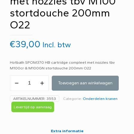
met nozzles tbv M100
stortdouche 200mm
O22
€
39,00
Incl. btw
Hotbath SPOM370 HB cartridge compleet met nozzles tbv
M100cr & M100GN stortdouche 200mm O22
Hotbath
Toevoegen aan winkelwagen
SPOM370
HB
cartridge
ARTIKELNUMMER:
3553
Categorie:
Onderdelen kranen
compleet
met
Levertijd op aanvraag
nozzles
tbv
M100
stortdouche
Extra informatie