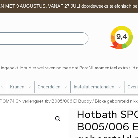
 MET 9 AUGUSTUS. VANAF 27 JULI doordeweeks telefonisch ber
 ingepakt. Houd er wel rekening mee dat PostNL momenteel extra tijd 
Kranen
Onderdelen
Installatiematerialen
Over
POM74 GN verlengset tbv B005/006 E1 Buddy / Bloke geborsteld nikk
Hotbath SP
B005/006 E