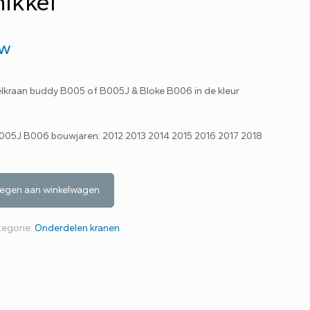
ikkel
tw
felkraan buddy B005 of B005J & Bloke B006 in de kleur
B005J B006 bouwjaren: 2012 2013 2014 2015 2016 2017 2018
egen aan winkelwagen
tegorie:
Onderdelen kranen