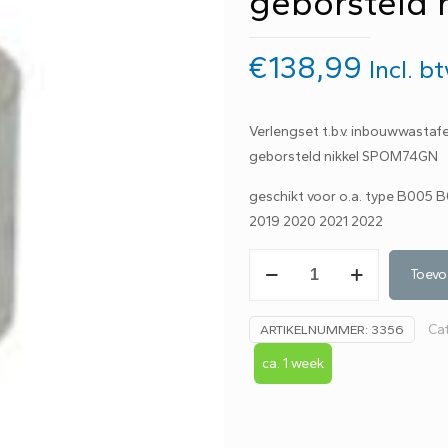
geborsteld n
€
138,99
Incl. b
Verlengset t.b.v. inbouwwasta
geborsteld nikkel SPOM74GN
geschikt voor o.a. type B005 
2019 2020 2021 2022
Hotbath
Toevo
SPOM74
GN
Ca
ARTIKELNUMMER:
3356
verlengset
tbv
ca. 1 week
B005/006
E1
Buddy