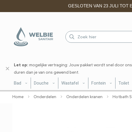
GESLOTEN VAN 23 JULI TOT EN
Let op:
mogelijke vertraging: Jouw pakket wordt snel door ons
✕
duren dan je van ons gewend bent.
Bad
Douche
Wastafel
Fontein
Toilet
Home
Onderdelen
Onderdelen kranen
Hotbath S