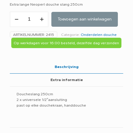
Extra lange Neoperl douche slang 250cm
Neoperl
Toevoegen aan winkelwagen
doucheslang
250CM
06432596
ARTIKELNUMMER:
2415
Categorie:
Onderdelen douche
-
B3K-
Op werkdagen voor 16:00 besteld, dezelfde dag verzonden
aantal
Beschrijving
Extra informatie
Doucheslang 250cm
2 x universele 1/2″aansluiting
past op elke douchekraan, handdouche