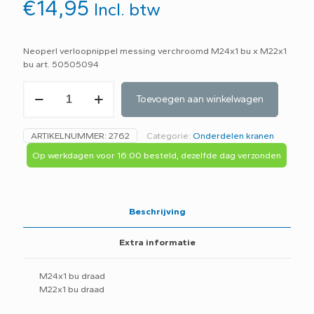
€
14,95
Incl. btw
Neoperl verloopnippel messing verchroomd M24x1 bu x M22x1
bu art. 50505094
Neoperl
Toevoegen aan winkelwagen
verloopnippel
messing
verchroomd
ARTIKELNUMMER:
2762
Categorie:
Onderdelen kranen
M24x1
bu
Op werkdagen voor 16:00 besteld, dezelfde dag verzonden
x
M22x1
bu
art.
Beschrijving
50505094
-
Extra informatie
C5C-
aantal
M24x1 bu draad
M22x1 bu draad