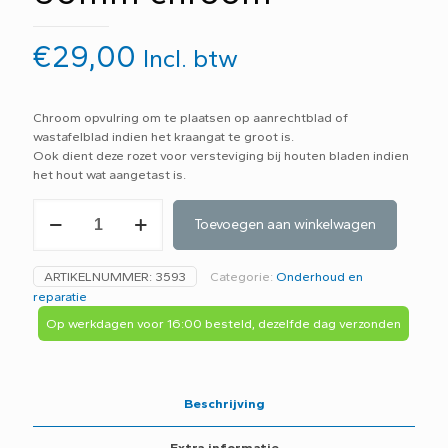
€
29,00
Incl. btw
Chroom opvulring om te plaatsen op aanrechtblad of
wastafelblad indien het kraangat te groot is.
Ook dient deze rozet voor versteviging bij houten bladen indien
het hout wat aangetast is.
Rozet
Toevoegen aan winkelwagen
vulring
indien
kraangat
ARTIKELNUMMER:
3593
Categorie:
Onderhoud en
te
reparatie
groot
is
Op werkdagen voor 16:00 besteld, dezelfde dag verzonden
60mm
chroom
aantal
Beschrijving
Extra informatie