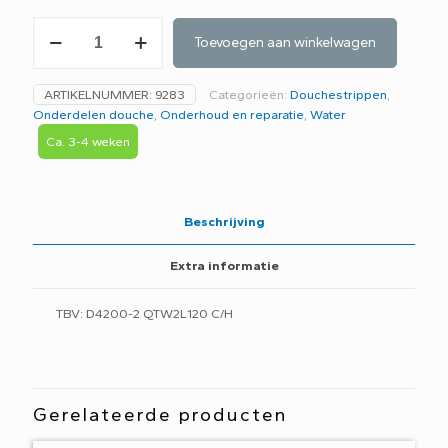
Sealskin
Toevoegen aan winkelwagen
eindstuk
PLQ034
aantal
ARTIKELNUMMER:
9283
Categorieën:
Douchestrippen
,
Onderdelen douche
,
Onderhoud en reparatie
,
Water
Ca. 3-4 weken
Beschrijving
Extra informatie
TBV: D4200-2 QTW2L120 C/H
Gerelateerde producten