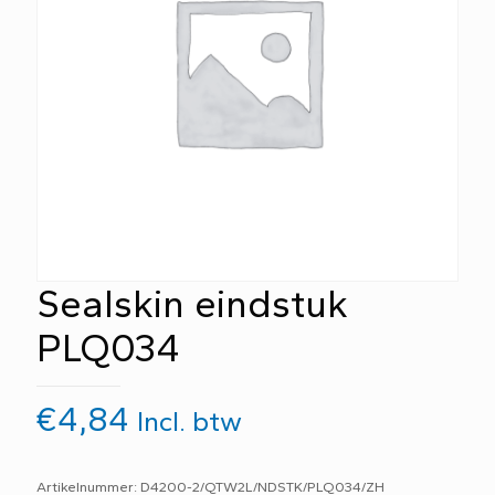
Sealskin eindstuk
PLQ034
€
4,84
Incl. btw
Artikelnummer: D4200-2/QTW2L/NDSTK/PLQ034/ZH