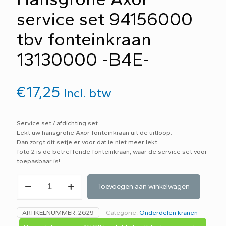
service set 94156000
tbv fonteinkraan
13130000 -B4E-
€
17,25
Incl. btw
Service set / afdichting set
Lekt uw hansgrohe Axor fonteinkraan uit de uitloop.
Dan zorgt dit setje er voor dat ie niet meer lekt.
foto 2 is de betreffende fonteinkraan, waar de service set voor
toepasbaar is!
Hansgrohe
Toevoegen aan winkelwagen
Axor
service
set
ARTIKELNUMMER:
2629
Categorie:
Onderdelen kranen
94156000
tbv