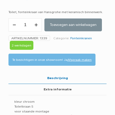
Toilet, fonteinkraan van Hansgrohe met keramisch binnenwerk.
Hanssgrohe
Toevoegen aan winkelwagen
Talis
S
toiletkraan
ARTIKELNUMMER:
1339
Categorie:
Fonteinkranen
13132000
aantal
2 werkdagen
Te bezichtigen in onze showroom!
Ja
Afspraak maken
Beschrijving
Extra informatie
kleur chroom
Toiletkraan S
voor staande montage