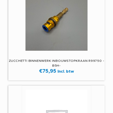
ZUCCHETTI BINNENWERK INBOUWSTOPKRAAN R99750 -
B5H-
€
75,95
Incl. btw