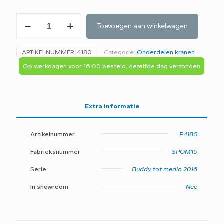
Hotbath
Toevoegen aan winkelwagen
SPOM15CR
Knop
A13
ARTIKELNUMMER:
4180
Categorie:
Onderdelen kranen
stopkraan
/
Op werkdagen voor 16:00 besteld, dezelfde dag verzonden
omstel
chroom
Buddy
t.b.v.
Extra informatie
007
en
009
Artikelnummer
P4180
aantal
Fabrieksnummer
SPOM15
Serie
Buddy tot medio 2016
In showroom
Nee