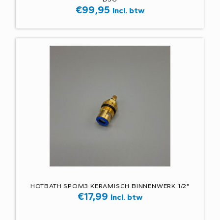
€
99,95
Incl. btw
HOTBATH SPOM3 KERAMISCH BINNENWERK 1/2"
€
17,99
Incl. btw