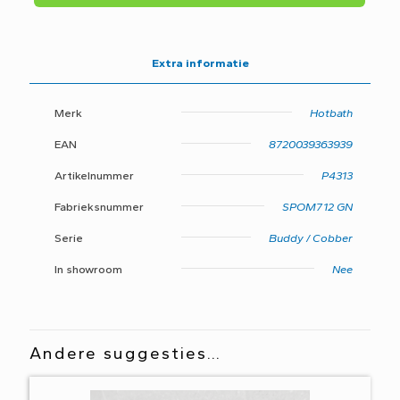
B016GN
/
SDS9
GN
Extra informatie
aantal
Merk
Hotbath
EAN
8720039363939
Artikelnummer
P4313
Fabrieksnummer
SPOM712 GN
Serie
Buddy / Cobber
In showroom
Nee
Andere suggesties…