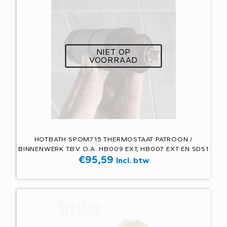
NIET OP
VOORRAAD
HOTBATH SPOM715 THERMOSTAAT PATROON /
BINNENWERK T.B.V. O.A. HB009 EXT, HB007 EXT EN SDS1
€
95,59
Incl. btw