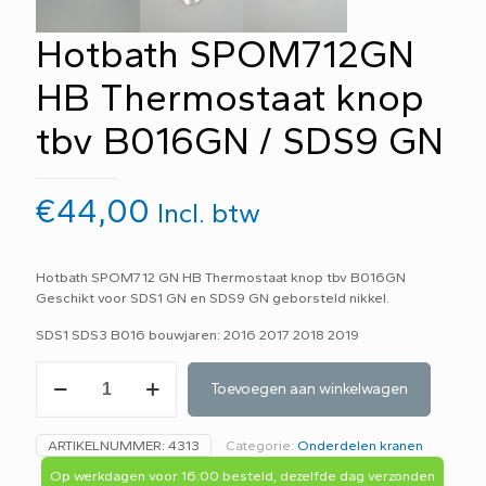
Hotbath SPOM712GN
HB Thermostaat knop
tbv B016GN / SDS9 GN
€
44,00
Incl. btw
Hotbath SPOM712 GN HB Thermostaat knop tbv B016GN
Geschikt voor SDS1 GN en SDS9 GN geborsteld nikkel.
SDS1 SDS3 B016 bouwjaren: 2016 2017 2018 2019
Hotbath
Toevoegen aan winkelwagen
SPOM712GN
HB
Thermostaat
ARTIKELNUMMER:
4313
Categorie:
Onderdelen kranen
knop
tbv
Op werkdagen voor 16:00 besteld, dezelfde dag verzonden